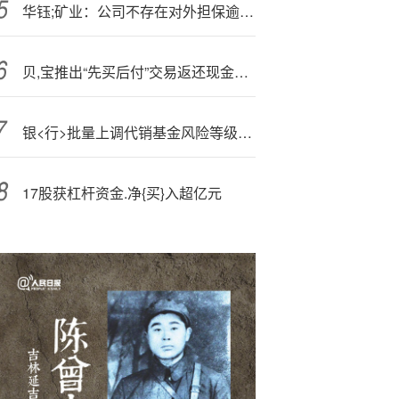
华钰;矿业：公司不存在对外担保逾期的情形
贝,宝推出“先买后付”交易返还现金5%活动
银<行>批量上调代销基金风险等级，投资者如何应对？
17股获杠杆资金.净{买}入超亿元