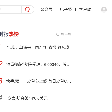
公众号
电子报
客户端
时报
热榜
换一换
全球:订单涌来！国产“娃衣”引领风潮
预重整获‘法’院受理，6!00340，股价提前“两连板”
快手.双十一皮草节上线 首日皮草GMV同比增长286%
以{太}坊突破44‘0’0美元