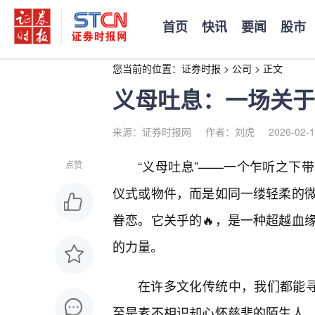
首页
快讯
要闻
股市
您当前的位置：
证券时报
>
公司
>
正文
义母吐息：一场关于
来源：证券时报网
作者：刘虎
2026-02-1
“义母吐息”——一个乍听之下
点赞
仪式或物件，而是如同一缕轻柔的
眷恋。它关乎的🔥，是一种超越血
的力量。
在许多文化传统中，我们都能寻
至是素不相识却心怀慈悲的陌生人