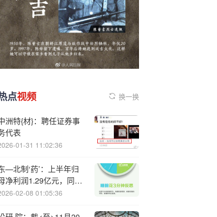
热点
视频
换一换
中洲特{材}：聘任证券事
务代表
2026-01-31 11:02:36
东—北制‘药’：上半年归
母净利润1.29亿元，同比
下降17.62%
2026-02-08 01:05:36
设研.院：截<至>11月20