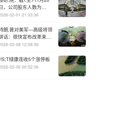
日，公司股东人数为
30394户
2026-02-01 21:33:36
特朗,普对美军—高级将领
讲话：很快宣布改革来简
化军购并加快军售
2026-02-08 12:08:36
*!S;T绿康连收5个涨停板
2026-02-06 00:52:36