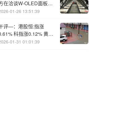
方在洽谈W-OLED面板供
应事宜 用于显示器
2026-01-26 13:51:39
午评—：港股恒:指涨
0.61% 科指涨0.12% 黄金
股活跃 新消费概念走高
2026-01-31 01:01:39
泡泡玛特涨超6%