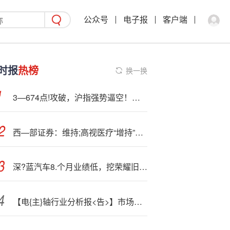
公众号
电子报
客户端
时报
热榜
换一换
3—674点!攻破，沪指强势逼空！国盛金控两连板，“牛市旗手”券商ETF（512000）涨逾1%，近5日吸金超6亿元
西—部证券：维持;高视医疗“增持”评级 25H1自有产品收入提升
深?蓝汽车8.个月业绩低，挖荣耀旧将救火
【电{主}轴行业分析报<告>】市场规模、供需态势及发展前景预测（2025版）