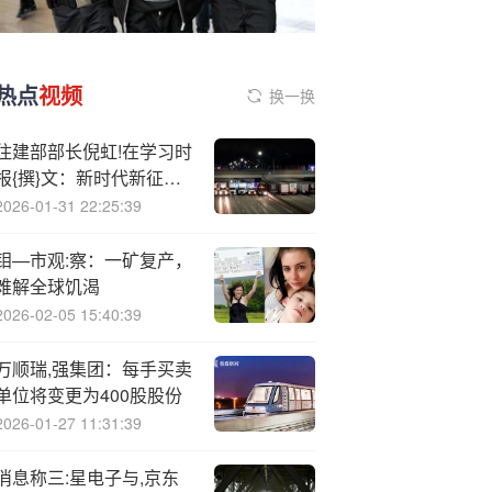
热点
视频
换一换
住建部部长倪虹!在学习时
报{撰}文：新时代新征程
城市工作要识变应变求变
2026-01-31 22:25:39
钼—市观:察：一矿复产，
难解全球饥渴
2026-02-05 15:40:39
万顺瑞,强集团：每手买卖
单位将变更为400股股份
2026-01-27 11:31:39
消息称三:星电子与,京东