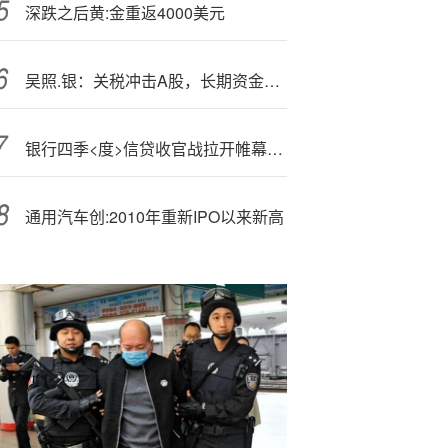
深跌之后黄:金重返4000美元
吴照.银：关税冲击A股，长期资金迎配置窗口期
银行四季<度>信贷收官战拉开帷幕：大行“吃饱”股份行“抢跑”，地方银行仍在全力冲刺保业绩
通用汽车创:2010年重新IPO以来新高