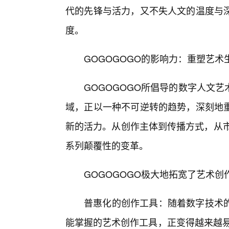
代的先锋与活力，又不失人文的温度与
度。
GOGOGOGO的影响力：重塑艺
GOGOGOGO所倡导的数字人文
域，正以一种不可逆转的趋势，深刻地
新的活力。从创作主体到传播方式，从市
系列颠覆性的变革。
GOGOGOGO极大地拓宽了艺术
普惠化的创作工具：随着数字技术
能掌握的艺术创作工具，正变得越来越易