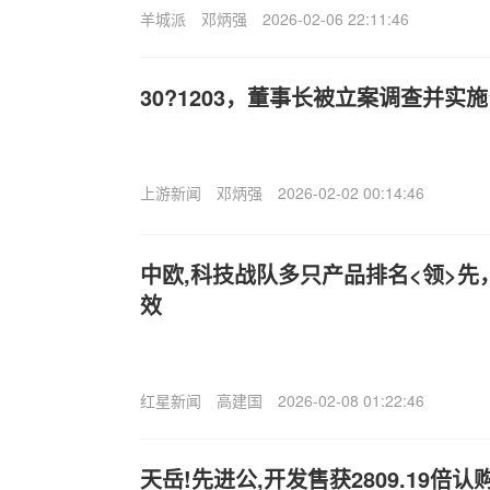
羊城派
邓炳强
2026-02-06 22:11:46
30?1203，董事长被立案调查并实
上游新闻
邓炳强
2026-02-02 00:14:46
中欧,科技战队多只产品排名<领>
效
红星新闻
高建国
2026-02-08 01:22:46
天岳!先进公,开发售获2809.19倍认