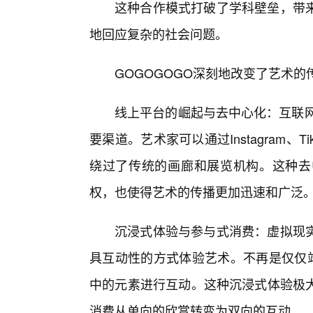
这种合作模式打破了学科壁垒，带
地回应复杂的社会问题。
GOGOGOGO深刻地改变了艺术
线上平台的崛起与去中心化：互联网
要渠道。艺术家可以通过Instagram、Ti
绕过了传统的画廊和展览机构。这种去
权，也使得艺术的传播更加迅速和广泛
沉浸式体验与参与式消费：虚拟现
具互动性的方式体验艺术。不再是仅仅站
中的元素进行互动。这种沉浸式体验极大
消费从单向的欣赏转变为双向的互动。