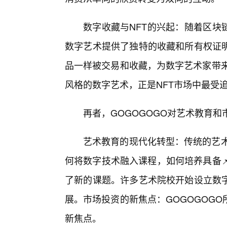
数字收藏与NFT的兴起：随着区块
数字艺术提供了独特的收藏和所有权证
品一样被交易和收藏，为数字艺术家带来
风格的数字艺术，正是NFT市场中最受
再者，GOGOGOGO对艺术教育
艺术教育的现代化转型：传统的艺术
何将数字技术融入课程，如何培养具备
了新的课题。许多艺术院校开始设立数字
展。市场投资的新焦点：GOGOGOG
新焦点。