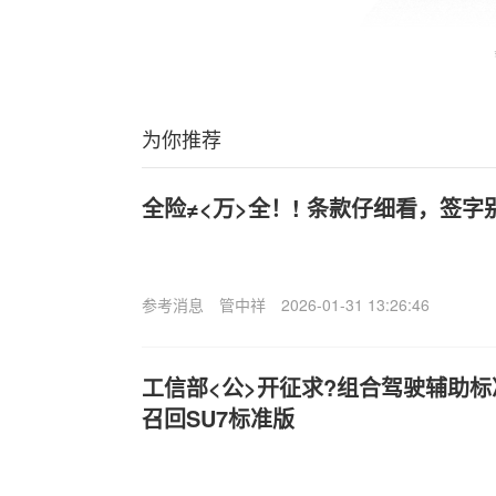
为你推荐
全险≠<万>全！! 条款仔细看，签字
参考消息
管中祥
2026-01-31 13:26:46
工信部<公>开征求?组合驾驶辅助
召回SU7标准版