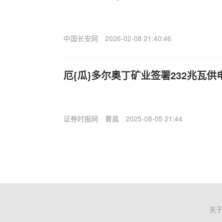
中国长安网
2026-02-08 21:40:46
厄{瓜}多尔奥丁矿业签署232兆瓦
证券时报网
曹晨
2025-08-05 21:44
关