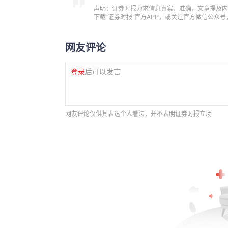
声明：证券时报力求信息真实、准确，文章提及内
下载“证券时报”官方APP，或关注官方微信公众
网友评论
登录
后可以发言
网友评论仅供其表达个人看法，并不表明证券时报立场